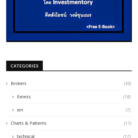
CATEGORIES
Brokers
(30)
Exness
(18)
xm
(7)
Charts & Patterns
(17)
technical
(17)