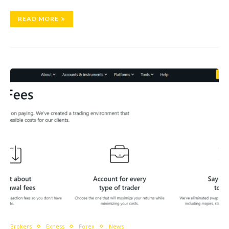
READ MORE
Brokers
Exness
Forex
News