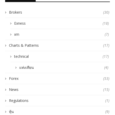
Brokers
(30)
Exness
(18)
xm
(7)
Charts & Patterns
(17)
technical
(17)
แท่งเทียน
(4)
Forex
(53)
News
(15)
Regulations
(1)
หุ้น
(9)