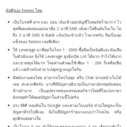
ข้อดีของ Exness ไทย
เป็นโบรคที่ ฝาก และ ถอน เงินเข้าออกบัญชีในพอร์ตไวมาก !! ไว
สุดที่ผมเคยถอนออกมาคือ 2 นาที SMS เด้งมาใส่ยืนยันในเว็บ ไม่
ถึง 2 นาที SMS K-Bank แจ้งเงินเข้าแล้ว ไวมากครับ ถือเป็นจุด
แข็งของ Exness เลยทีเดียว
ให้ Leverage มาที่สุดในโลก 1 : 2000 ซื้อถือเป็นข้อดีและข้อเสีย
ในตัวมันเอง ยิ่งใช้ Leverage สูงยิ่งเปิด Lot ได้มาก กำไรได้มาก
และขาดทุนได้มาก โดยส่วนตัวผมใช้เพียง 1 : 200 ก็เหลือเฟือ
แล้ว แต่สำหรับสาย Sclaping คงถูกใจกัน
มีพนักงานคนไทย สามารถโทรไปคุย หรือ Chat ผ่านหน้าเว็บได้
เลย สะดวกดีครับ บางทีมีปัญหาอธิบายเป็นภาษาอังกฤษมันค่อน
ข้างลำบาก เป็นอุปสรรคของเทรดเดอร์ชาวไทยที่ไม่เก่งภาษา
อังกฤษทำให้หมดปัญหาในส่วนนี้ไปครับ
ประวัติดี ลองค้นใน Google และตามเว็บบอร์ด ส่วนใหญ่จะเป็น
ปัญหาทั่วๆไปที่เจอ ยังไม่มีปัญหาร้ายแรงแบบว่าโกงเงิน หรือ
ตุกติกแต่อย่างใด
เป็นโบรค 5 จุด ทำให้การเทรดสะดวกกว่า 4 จุด เรียกว่าทันใจ