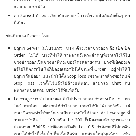
กว่าเวลากราฟวิ่ง
ค่า Spread ต่ำ ลองเทียบกับหลายๆโบรคถือว่าเป็นอันดับต้นๆเลย
ทีเดียว
ข้อเสียของ Exness ไทย
ปัญหา Server ในโปรแกรม MT4 ค้างเวลาข่าวออก คือ เปิด ปิด
Order ไม่ได้ บางทีทำให้เราพลาดจังหวะสำคัญที่เราเกร็งไว้ไป
ช่วงข่าวออกเป็นช่วงนาทีทองของใครหลายๆคน บางทีเปิดออเด
อร์ไม่ได้ตกรถไป ไม่ก็ปิดออเดอร์ไม่ได้ขณะที่ Order + อยู่ ทำให้มี
ปัญหากันบ่อยๆ แนะนำให้ตั้ง Stop loss เพราะหากล้างพอร์ตแต่
Stop loss เราตั้งไว้เเล้วไม่ล้างแน่นอน สามารถ Chat กับ
พนักงานขอเคลม Order ได้ทันทีครับ
Leverage มากไป หลายคนยังไม่ประมาณตนว่าควรเปิด Lot เท่า
ไหร่ ทุนน้อย แต่อยากได้กำไรมาก เวลาได้มันได้มากก็จริง แต่
เวลาผิดทางทำให้พอร์ตเราเสียหายหนักได้ง่ายๆ ค่า Leverage ที่
ผมแนะนำคือ 1 : 100 หรือ 1 : 200 ก็เพียงพอเเล้ว ทุนของผม
ประมาณ 5000$ ปกติผมจะเปิดที่ Lot 0.5 กำลังพอดีไม่กดดัน
เวลาได้กำไรก็เห็นน้ำเห็นเนื้อดีครับ แต่ส่วนใหญ่ทุนน้อย เช่น